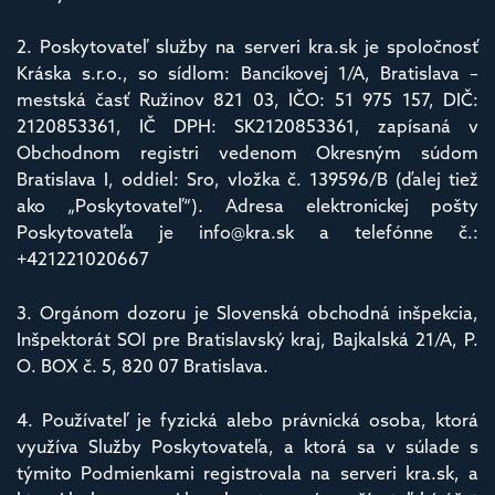
2. Poskytovateľ služby na serveri kra.sk je spoločnosť
Kráska s.r.o., so sídlom: Bancíkovej 1/A, Bratislava –
mestská časť Ružinov 821 03, IČO: 51 975 157, DIČ:
2120853361, IČ DPH: SK2120853361, zapísaná v
Obchodnom registri vedenom Okresným súdom
Bratislava I, oddiel: Sro, vložka č. 139596/B (ďalej tiež
ako „Poskytovateľ“). Adresa elektronickej pošty
Poskytovateľa je info@kra.sk a telefónne č.:
+421221020667
3. Orgánom dozoru je Slovenská obchodná inšpekcia,
Inšpektorát SOI pre Bratislavský kraj, Bajkalská 21/A, P.
O. BOX č. 5, 820 07 Bratislava.
4. Používateľ je fyzická alebo právnická osoba, ktorá
využíva Služby Poskytovateľa, a ktorá sa v súlade s
týmito Podmienkami registrovala na serveri kra.sk, a