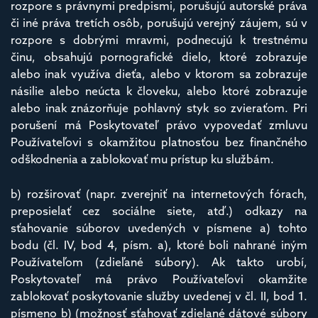
rozpore s právnymi predpismi, porušujú autorské práva
či iné práva tretích osôb, porušujú verejný záujem, sú v
rozpore s dobrými mravmi, podnecujú k trestnému
činu, obsahujú pornografické dielo, ktoré zobrazuje
alebo inak využíva dieťa, alebo v ktorom sa zobrazuje
násilie alebo neúcta k človeku, alebo ktoré zobrazuje
alebo inak znázorňuje pohlavný styk so zvieraťom. Pri
porušení má Poskytovateľ právo vypovedať zmluvu
Používateľovi s okamžitou platnosťou bez finančného
odškodnenia a zablokovať mu prístup ku službám.
b) rozširovať (napr. zverejniť na internetových fórach,
preposielať cez sociálne siete, atď.) odkazy na
sťahovanie súborov uvedených v písmene a) tohto
bodu (čl. IV, bod 4, písm. a), ktoré boli nahrané iným
Používateľom (zdieľané súbory). Ak takto urobí,
Poskytovateľ má právo Používateľovi okamžite
zablokovať poskytovanie služby uvedenej v čl. II, bod 1.
písmeno b) (možnosť sťahovať zdielané dátové súbory