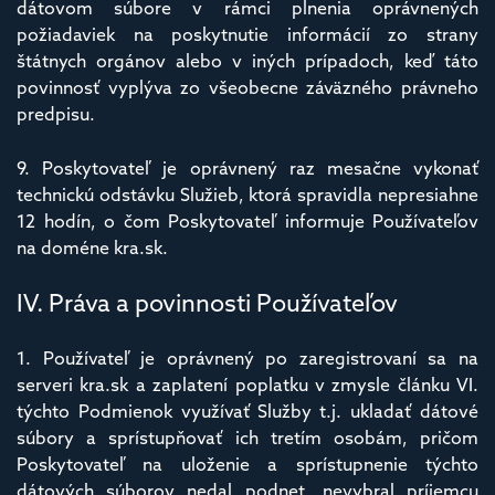
dátovom súbore v rámci plnenia oprávnených
požiadaviek na poskytnutie informácií zo strany
štátnych orgánov alebo v iných prípadoch, keď táto
povinnosť vyplýva zo všeobecne záväzného právneho
predpisu.
9. Poskytovateľ je oprávnený raz mesačne vykonať
technickú odstávku Služieb, ktorá spravidla nepresiahne
12 hodín, o čom Poskytovateľ informuje Používateľov
na doméne kra.sk.
IV. Práva a povinnosti Používateľov
1. Používateľ je oprávnený po zaregistrovaní sa na
serveri kra.sk a zaplatení poplatku v zmysle článku VI.
týchto Podmienok využívať Služby t.j. ukladať dátové
súbory a sprístupňovať ich tretím osobám, pričom
Poskytovateľ na uloženie a sprístupnenie týchto
dátových súborov nedal podnet, nevybral príjemcu