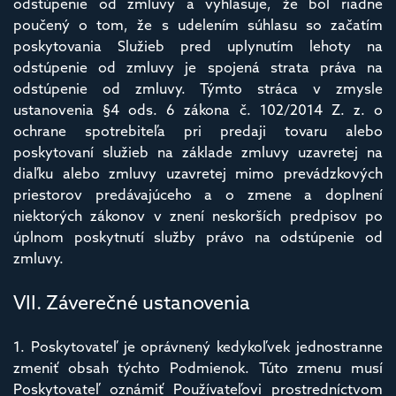
odstúpenie od zmluvy a vyhlasuje, že bol riadne
poučený o tom, že s udelením súhlasu so začatím
poskytovania Služieb pred uplynutím lehoty na
odstúpenie od zmluvy je spojená strata práva na
odstúpenie od zmluvy. Týmto stráca v zmysle
ustanovenia §4 ods. 6 zákona č. 102/2014 Z. z. o
ochrane spotrebiteľa pri predaji tovaru alebo
poskytovaní služieb na základe zmluvy uzavretej na
diaľku alebo zmluvy uzavretej mimo prevádzkových
priestorov predávajúceho a o zmene a doplnení
niektorých zákonov v znení neskorších predpisov po
úplnom poskytnutí služby právo na odstúpenie od
zmluvy.
VII. Záverečné ustanovenia
1. Poskytovateľ je oprávnený kedykoľvek jednostranne
zmeniť obsah týchto Podmienok. Túto zmenu musí
Poskytovateľ oznámiť Používateľovi prostredníctvom