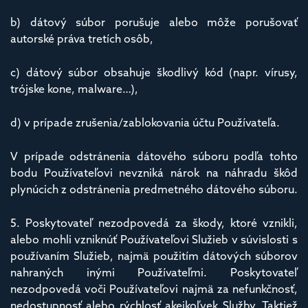
b) dátový súbor porušuje alebo môže porušovať
autorské práva tretích osôb,
c) dátový súbor obsahuje škodlivý kód (napr. vírusy,
trójske kone, malware…),
d) v prípade zrušenia/zablokovania účtu Používateľa.
V prípade odstránenia dátového súboru podľa tohto
bodu Používateľovi nevzniká nárok na náhradu škôd
plynúcich z odstránenia predmetného dátového súboru.
5. Poskytovateľ nezodpovedá za škody, ktoré vznikli,
alebo mohli vzniknúť Používateľovi Služieb v súvislosti s
používaním Služieb, najmä použitím dátových súborov
nahraných inými Používateľmi. Poskytovateľ
nezodpovedá voči Používateľovi najmä za nefunkčnosť,
nedostupnosť alebo rýchlosť akejkoľvek Služby. Taktiež