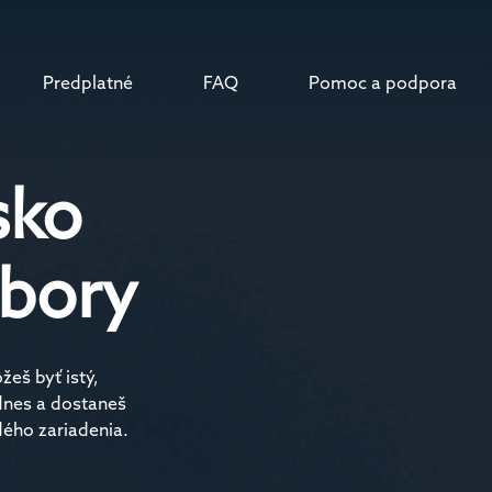
Predplatné
FAQ
Pomoc a podpora
sko
úbory
eš byť istý,
 dnes a dostaneš
dého zariadenia.