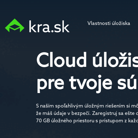
Vlastnosti úložiska
Cloud úloži
pre tvoje s
S naším spoľahlivým úložným riešením si môž
že máš údaje v bezpečí. Zaregistruj sa ešte
70 GB úložného priestoru s prístupom z kaž